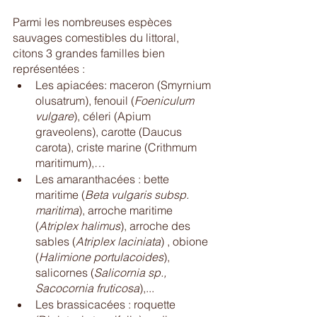
Parmi les nombreuses espèces 
sauvages comestibles du littoral, 
citons 3 grandes familles bien 
représentées : 
Les apiacées: maceron (Smyrnium 
olusatrum), fenouil (
Foeniculum 
vulgare
), céleri (Apium 
graveolens), carotte (Daucus 
carota), criste marine (Crithmum 
maritimum),…
Les amaranthacées : bette 
maritime (
Beta vulgaris subsp. 
maritima
), arroche maritime 
(
Atriplex halimus
), arroche des 
sables (
Atriplex laciniata
) , obione 
(
Halimione portulacoides
), 
salicornes (
Salicornia sp., 
Sacocornia fruticosa
),...
Les brassicacées : roquette 