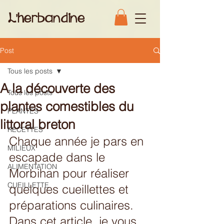
L'herbandine
Post
Tous les posts
A la découverte des
Tous les posts
plantes comestibles du
PLANTES
littoral breton
RECETTES
Chaque année je pars en 
MILIEUX
escapade dans le 
ALIMENTATION
Morbihan pour réaliser 
CUEILLETTE
quelques cueillettes et 
préparations culinaires. 
Dans cet article, je vous 