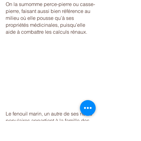
On la surnomme perce-pierre ou casse-
pierre, faisant aussi bien référence au 
milieu où elle pousse qu’à ses 
propriétés médicinales, puisqu’elle 
aide à combattre les calculs rénaux. 
Le fenouil marin, un autre de ses noms 
populaires appartient à la famille des 
apiacées parmi lesquelles on trouve le 
fenouil, la coriandre, le céleri branche 