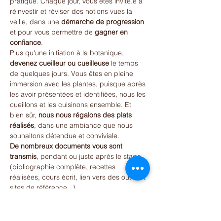
pratique. Chaque jour, vous êtes invité.e à 
réinvestir et réviser des notions vues la 
veille, dans une 
démarche de progression
et pour vous permettre de 
gagner en 
confiance
.
Plus qu'une initiation à la botanique, 
devenez cueilleur ou cueilleuse
 le temps 
de quelques jours. Vous êtes en pleine 
immersion avec les plantes, puisque après 
les avoir présentées et identifiées, nous les 
cueillons et les cuisinons ensemble. Et 
bien sûr,
 nous nous régalons des plats 
réalisés
, dans une ambiance que nous 
souhaitons détendue et conviviale.
De nombreux documents vous sont 
transmis
, pendant ou juste après le stage 
(bibliographie complète, recettes 
réalisées, cours écrit, lien vers des outils et 
sites de référence...).
Formatrice
Le stage sera animé par 
Emmanuelle 