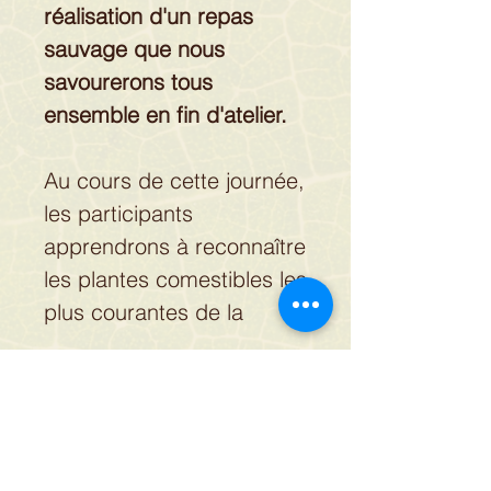
réalisation d'un repas
sauvage que nous
savourerons tous
ensemble en fin d'atelier.
Au cours de cette journée,
les participants
apprendrons à reconnaître
les plantes comestibles les
plus courantes de la
saison et à les cueillir en
toute sécurité. Approche
sensorielle, ludique et
Je vous propose une lettre
scientifique pour vous
d'information avec toutes mes
initier en douceur à la
actualités, 1 à 2 mails par trimestre.