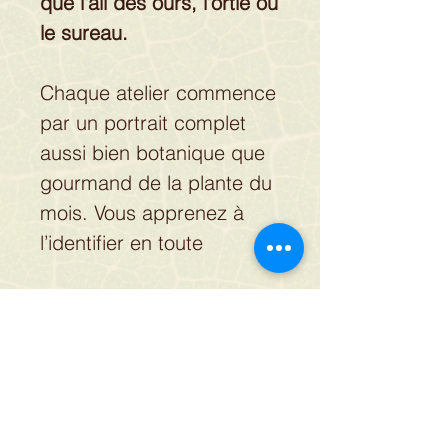
que l'ail des ours, l'ortie ou
le sureau.
Chaque atelier commence
par un portrait complet
aussi bien botanique que
gourmand de la plante du
mois. Vous apprenez à
l’identifier en toute
sécurité, mais aussi à
évaluer son potentiel
culinaire, à partir
Je vous propose une lettre
d'échantillons que vous
d'information avec toutes mes
pouvez manipuler, sentir
actualités, 1 à 2 mails par trimestre.
et goûter. Amandine vous
Vous ne serez pas inondé de mails