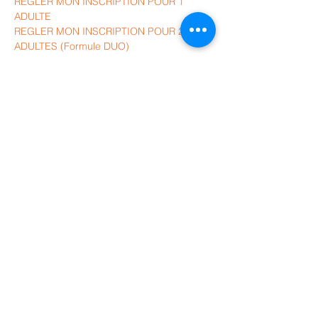
REGLER MON INSCRIPTION POUR 1 
ADULTE
REGLER MON INSCRIPTION POUR 2 
ADULTES (Formule DUO)
Partager cet événement
Je vous propose une lettre
d'information avec toutes mes
actualités, 1 à 2 mails par trimestre.
Vous ne serez pas inondé de mails
et pouvez vous désinscrire à tout
moment