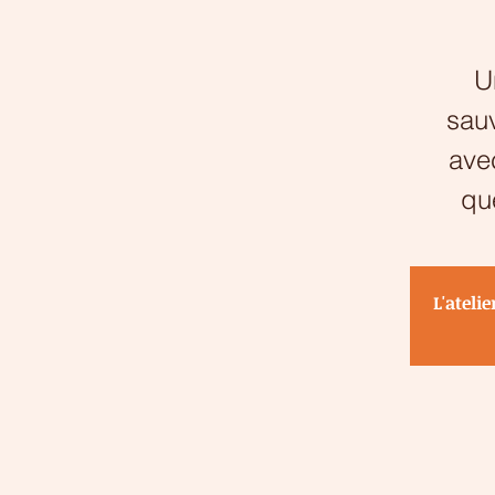
U
sauv
avec
qu
L'ateli