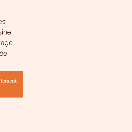
es
sine,
uvage
ée.
istement