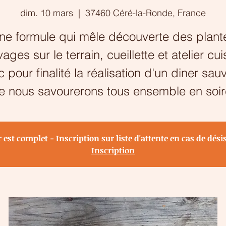
dim. 10 mars
  |  
37460 Céré-la-Ronde, France
ne formule qui mêle découverte des plant
ages sur le terrain, cueillette et atelier cui
 pour finalité la réalisation d'un diner sa
e nous savourerons tous ensemble en soir
er est complet - Inscription sur liste d'attente en cas de dés
Inscription