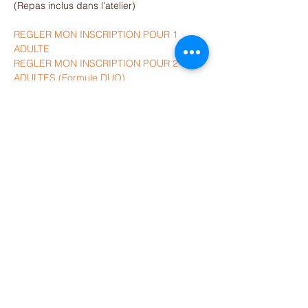
(Repas inclus dans l'atelier)
REGLER MON INSCRIPTION POUR 1 
ADULTE
REGLER MON INSCRIPTION POUR 2 
ADULTES (Formule DUO)
Partager cet événement
Je vous propose une lettre
d'information avec toutes mes
actualités, 1 à 2 mails par trimestre.
Vous ne serez pas inondé de mails
et pouvez vous désinscrire à tout
moment