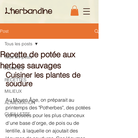
L'herbandine
Post
Tous les posts
Recette de potée aux
Tous les posts
herbes sauvages
PLANTES
Cuisiner les plantes de 
RECETTES
soudure
MILIEUX
Au Moyen Âge, on préparait au 
ALIMENTATION
printemps des "Potherbes", 
des
 potées 
CUEILLETTE
composées pour les plus chanceux 
d'une base d'orge, de pois ou de 
lentille, à laquelle on ajoutait des 