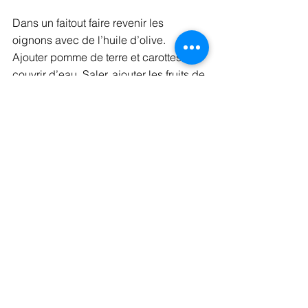
Dans un faitout faire revenir les 
oignons avec de l’huile d’olive. 
Ajouter pomme de terre et carottes et 
couvrir d’eau. Saler, ajouter les fruits de 
berce mixés et la moutarde. 
A part, faire revenir les champignons 
dans un peu d’huile. 
A mi-cuisson ajouter panais, fenouil, 
champignons cuits, lentilles. 
Émincer toutes les herbes 
très
 finement 
à l’aide d’un couteau du chef bien 
affuté. 
Ajouter les herbes en fin de cuisson, et 
laisser encore 5 min de plus.
Goûter et rectifier l’assaisonnement si 
besoin. 